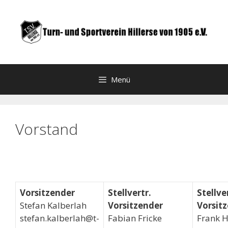
Zum
Inhalt
springen
Menü
Vorstand
Vorsitzender
Stellvertr.
Stellve
Stefan Kalberlah
Vorsitzender
Vorsit
stefan.kalberlah@t-
Fabian Fricke
Frank H