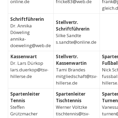
online.de
fricke83@web.de
frank@j
gleich.
Schriftführerin
Stellvertr.
Dr. Annika
Schriftführerin
Döweling
Silke Sandte
annika-
s.sandte@online.de
doeweling@web.de
Kassenwart
Stellvertr.
Sparten
Dr. Lars Dürkop
Kassenwartin
Fußbal
lars.duerkop@tsv-
Tami Brandes
Nick Sc
hillerse.de
mitgliedschaft@tsv-
fussbal
hillerse.de
hillerse
Spartenleiter
Spartenleiter
Sparten
Tennis
Tischtennis
Turnen
Steffen
Werner Völtzke
Vaness
Grützmacher
tischtennis@tsv-
turnen