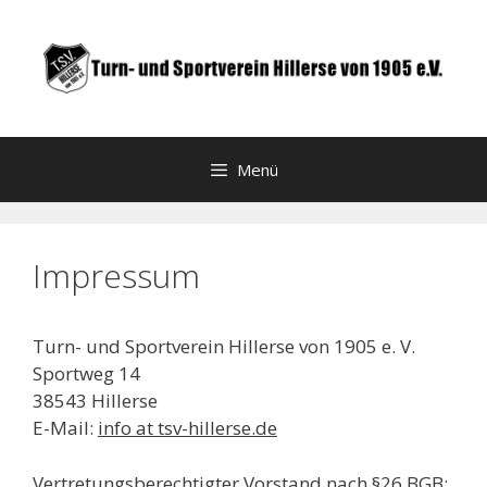
Zum
Inhalt
springen
Menü
Impressum
Turn- und Sportverein Hillerse von 1905 e. V.
Sportweg 14
38543 Hillerse
E-Mail:
info at tsv-hillerse.de
Vertretungsberechtigter Vorstand nach §26 BGB: