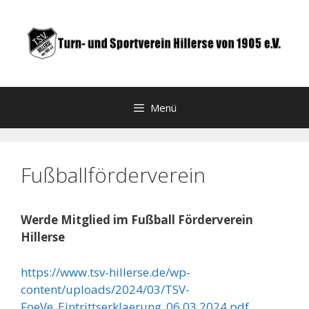
Zum
Inhalt
springen
Menü
Fußballförderverein
Werde Mitglied im Fußball Förderverein
Hillerse
https://www.tsv-hillerse.de/wp-
content/uploads/2024/03/TSV-
FoeVe_Eintrittserklaerung_06.03.2024.pdf