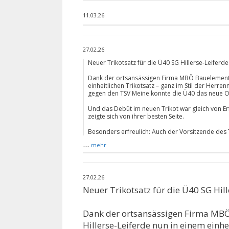
11.03.26
27.02.26
Neuer Trikotsatz für die Ü40 SG Hillerse-Leiferde
Dank der ortsansässigen Firma MBÖ Bauelemente 
einheitlichen Trikotsatz – ganz im Stil der Herre
gegen den TSV Meine konnte die Ü40 das neue Ou
Und das Debüt im neuen Trikot war gleich von Er
zeigte sich von ihrer besten Seite.
Besonders erfreulich: Auch der Vorsitzende des 
...
mehr
27.02.26
Neuer Trikotsatz für die Ü40 SG Hill
Dank der ortsansässigen Firma MBÖ
Hillerse-Leiferde nun in einem einhei