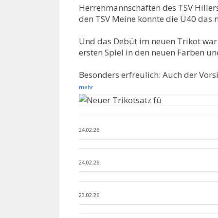
Herrenmannschaften des TSV Hillers
den TSV Meine konnte die Ü40 das n
Und das Debüt im neuen Trikot war g
ersten Spiel in den neuen Farben und
Besonders erfreulich: Auch der Vors
mehr
24.02.26
24.02.26
23.02.26